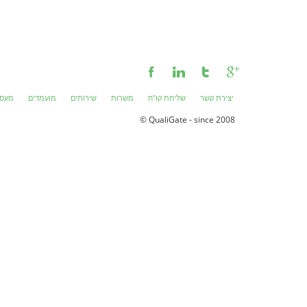
יצירת קשר
שליחת קו"ח
משרות
שירותים
מועמדים
מעסי
QualiGate - since 2008 ©