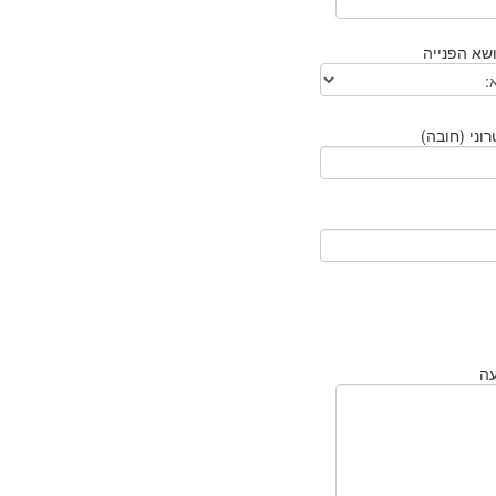
שא הפנייה
וני (חובה)
עה